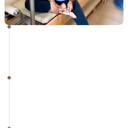
formée à l’Ecole de Danse 
Gianin Loringett
BEESAG