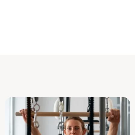
années d'expérience dont 18
clients accompagnés dans
de la méthode Pilates
leur bien-être
+15 000
+13
heures de cours de Pilates
avis 5 étoiles donnés par
dispensées à mes élèves
mes clients